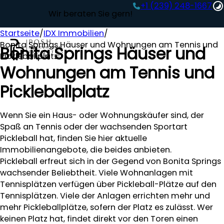
+1 (239) 248-1667‬
Wir beraten Sie gern!
Startseite
/
IDX Immobilien
/
Bonita Springs Häuser und Wohnungen am Tennis und
Bonita Springs Häuser und
Pickleballplatz
Wohnungen am Tennis und
Pickleballplatz
Wenn Sie ein Haus- oder Wohnungskäufer sind, der
Spaß an Tennis oder der wachsenden Sportart
Pickleball hat, finden Sie hier aktuelle
Immobilienangebote, die beides anbieten.
Pickleball erfreut sich in der Gegend von Bonita Springs
wachsender Beliebtheit. Viele Wohnanlagen mit
Tennisplätzen verfügen über Pickleball-Plätze auf den
Tennisplätzen. Viele der Anlagen errichten mehr und
mehr Pickleballplätze, sofern der Platz es zulässt. Wer
keinen Platz hat, findet direkt vor den Toren einen