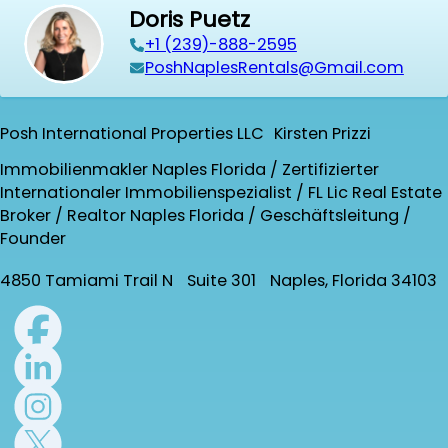
Doris Puetz
+1 (239)-888-2595
PoshNaplesRentals@Gmail.com
Posh International Properties LLC Kirsten Prizzi
Immobilienmakler Naples Florida / Zertifizierter
Internationaler Immobilienspezialist / FL Lic Real Estate
Broker / Realtor Naples Florida / Geschäftsleitung /
Founder
4850 Tamiami Trail N Suite 301 Naples, Florida 34103