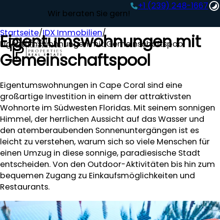
+1 (239) 248-1667‬
Wir beraten Sie gern!
Startseite
/
IDX Immobilien
/
Eigentumswohnungen mit
Eigentumswohnungen mit Gemeinschaftspool
Gemeinschaftspool
Eigentumswohnungen in Cape Coral sind eine
großartige Investition in einem der attraktivsten
Wohnorte im Südwesten Floridas. Mit seinem sonnigen
Himmel, der herrlichen Aussicht auf das Wasser und
den atemberaubenden Sonnenuntergängen ist es
leicht zu verstehen, warum sich so viele Menschen für
einen Umzug in diese sonnige, paradiesische Stadt
entscheiden. Von den Outdoor-Aktivitäten bis hin zum
bequemen Zugang zu Einkaufsmöglichkeiten und
Restaurants.