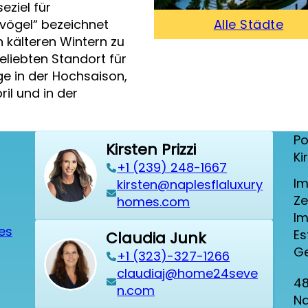
eziel für
vögel“ bezeichnet
Alle Städte
 kälteren Wintern zu
eliebten Standort für
e in der Hochsaison,
il und in der
Po
Kirsten Prizzi
Ki
‭+1 (239) 248-1667‬
Im
kirsten@naplesflaluxury
Ze
homes.com
Im
ies
Es
Claudia Junk
Ge
+1 (323)-327-1266
claudiaj@home24seve
48
n.com
Na