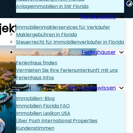
+1 (239) 248-1667‬
Anlageimmobilien in SW Florida
Wir beraten Sie gern!
Verkäuferinfo
jekt kaufen
Immobilienmaklerservices für Verkäufer
Maklergebühren in Florida
Steuerrecht für Immobilienverkäufer in Florida
Ferienhäuser
Ferienhaus finden
Vermieten Sie Ihre Ferienunterkunft mit uns
Ferienhaus Infos
Immobilienwissen
Immobilien-Blog
Immobilien Florida FAQ
Immobilien Lexikon USA
Über Posh International Properties
Kundenstimmen