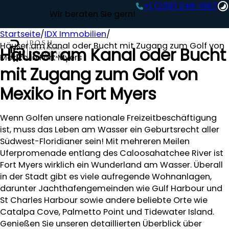
+1 (239) 248-1667‬
Wir beraten Sie gern!
Startseite
/
IDX Immobilien
/
Häuser am Kanal oder Bucht mit Zugang zum Golf von
Häuser am Kanal oder Bucht
Mexiko in Fort Myers
mit Zugang zum Golf von
Mexiko in Fort Myers
Wenn Golfen unsere nationale Freizeitbeschäftigung
ist, muss das Leben am Wasser ein Geburtsrecht aller
Südwest-Floridianer sein! Mit mehreren Meilen
Uferpromenade entlang des Caloosahatchee River ist
Fort Myers wirklich ein Wunderland am Wasser. Überall
in der Stadt gibt es viele aufregende Wohnanlagen,
darunter Jachthafengemeinden wie Gulf Harbour und
St Charles Harbour sowie andere beliebte Orte wie
Catalpa Cove, Palmetto Point und Tidewater Island.
Genießen Sie unseren detaillierten Überblick über