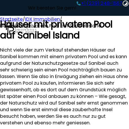
+1 (239) 248-1667‬
Wir beraten Sie gern!
Startseite
/
IDX Immobilien
/
Häuser mit privatem Pool
Häuser mit privatem Pool auf Sanibel Island
auf Sanibel Island
Nicht viele der zum Verkauf stehenden Häuser auf
Sanibel kommen mit einem privatem Pool und es kann
aufgrund der Naturschutzgesetze auf Sanibel auch
sehr schwierig sein einen Pool nachträglich bauen zu
lassen. Wenn Sie also in Erwägung ziehen ein Haus ohne
privatem Pool zu kaufen, informieren Sie sich sehr
gewissenhaft, ob es dort auf dem Grundstück möglich
ist später einen Pool anbauen zu können – Wie gesagt,
der Naturschutz wird auf Sanibel sehr ernst genommen
und wenn Sie erst einmal diese zauberhafte Insel
besucht haben, werden Sie es auch nur zu gut
verstehen und ebenso mehr geniessen.