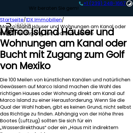
+1 (239) 248-1667‬
Wir beraten Sie gern!
Startseite
/
IDX Immobilien
/
Marco Island Häuser und Wohnungen am Kanal oder
Marco Island Häuser und
Bucht mit Zugang zum Golf von Mexiko
Wohnungen am Kanal oder
Bucht mit Zugang zum Golf
von Mexiko
Die 100 Meilen von künstlichen Kanälen und natürlichen
Gewässern auf Marco Island machen die Wahl des
richtigen Hauses oder Wohnung direkt am Kanal auf
Marco Island zu einer Herausforderung. Wenn Sie die
Qual der Wahl haben, gibt es keinen Grund, nicht selbst
das Richtige zu finden. Abhängig von der Höhe Ihres
Bootes (Luftzug) sollten Sie sich für ein
„Wasserdirekthaus“ oder ein „Haus mit indirektem