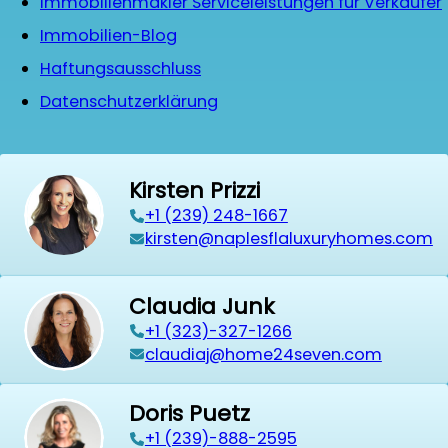
Immobilienmakler Serviceleistungen für Verkäufer
Immobilien-Blog
Haftungsausschluss
Datenschutzerklärung
Kirsten Prizzi
‭+1 (239) 248-1667‬
kirsten@naplesflaluxuryhomes.com
Claudia Junk
+1 (323)-327-1266
claudiaj@home24seven.com
Doris Puetz
+1 (239)-888-2595