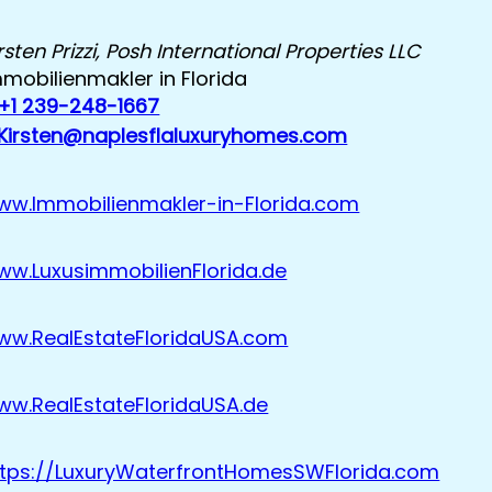
rsten Prizzi, Posh International Properties LLC
mobilienmakler in Florida
+1 239-248-1667
Kirsten@naplesflaluxuryhomes.com
ww.Immobilienmakler-in-Florida.com
ww.LuxusimmobilienFlorida.de
ww.RealEstateFloridaUSA.com
ww.RealEstateFloridaUSA.de
ttps://LuxuryWaterfrontHomesSWFlorida.com