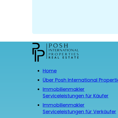
Home
Über Posh International Propert
Immobilienmakler
Serviceleistungen für Käufer
Immobilienmakler
Serviceleistungen für Verkäufer