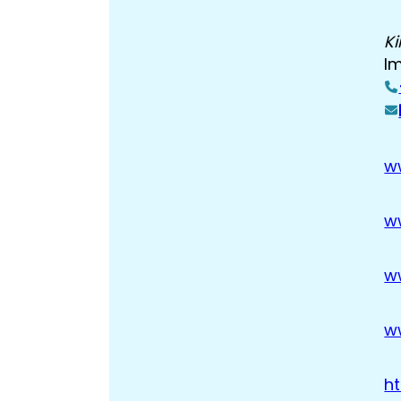
Ki
Im
w
w
w
w
h