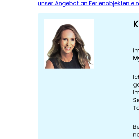
unser Angebot an Ferienobjekten ei
K
Im
M
Ic
ge
I
Se
Tä
Be
na