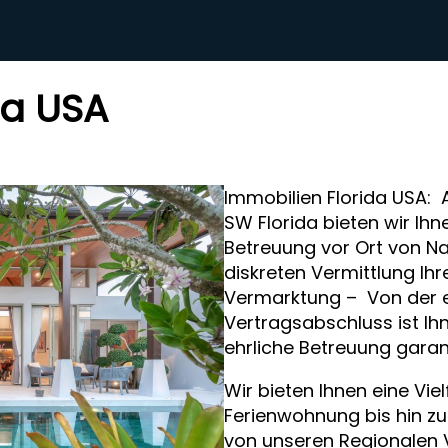
da USA
Immobilien Florida USA: 
SW Florida bieten wir Ihn
Betreuung vor Ort von Na
diskreten Vermittlung Ihre
Vermarktung – Von der e
Vertragsabschluss ist Ih
ehrliche Betreuung garant
Wir bieten Ihnen eine Vie
Ferienwohnung bis hin zur
von unseren Regionalen V