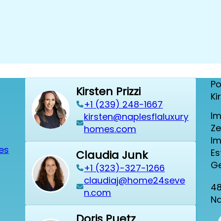
Po
Kirsten Prizzi
Ki
‭+1 (239) 248-1667‬
Im
kirsten@naplesflaluxury
Ze
homes.com
Im
ies
Es
Claudia Junk
Ge
+1 (323)-327-1266
claudiaj@home24seve
48
n.com
Na
Doris Puetz