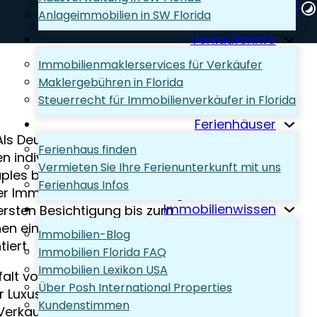
+1 (239) 248-1667‬
Anlageimmobilien in SW Florida
Wir beraten Sie gern!
Verkäuferinfo
Immobilienmaklerservices für Verkäufer
Maklergebühren in Florida
Steuerrecht für Immobilienverkäufer in Florida
Ferienhäuser
Als Deutsche Immobilienmakler für
Ferienhaus finden
en individuelle Beratung und
Vermieten Sie Ihre Ferienunterkunft mit uns
ples bis Cape Coral, FL. Von der
Ferienhaus Infos
r Immobilie, bis hin zur erfolgreichen
Immobilienwissen
rsten Besichtigung bis zum
nen eine persönliche, korrekte und
Immobilien-Blog
iert.
Immobilien Florida FAQ
Immobilien Lexikon USA
lfalt von Angeboten von der kleinen
Über Posh International Properties
 Luxusimmobilie. Profitieren auch Sie
Kundenstimmen
erkaufserfahrungen in SW Florida.