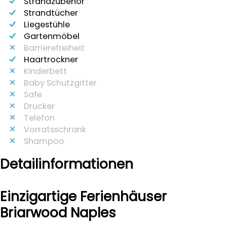
Strandzubehör
Strandtücher
Liegestühle
Gartenmöbel
Barrierefreiheit
Haartrockner
Kinderbett
Baby Schutzgitter
Safe
Drucker
Telefon
Vorratsschrank
Shampoo
Detailinformationen
Einzigartige Ferienhäuser
Briarwood Naples