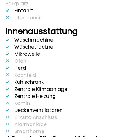
Parkplatz
Einfahrt
Ufermauer
Innenausstattung
Waschmachine
Wäschetrockner
Mikrowelle
Ofen
Herd
Kochfeld
Kühlschrank
Zentrale Klimaanlage
Zentrale Heizung
Kamin
Deckenventilatoren
E-Auto Anschluss
Alarmanlage
Smarthome