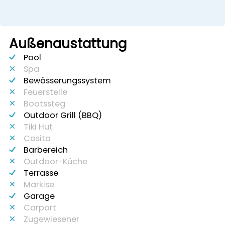
Außenaustattung
Pool
Spa
Bewässerungssystem
Feuerstelle
Bootssteg
Outdoor Grill (BBQ)
Tiki Hut
Casita
Barbereich
Outdoor-Küche
Terrasse
Markise
Garage
Carport
Zugewiesener