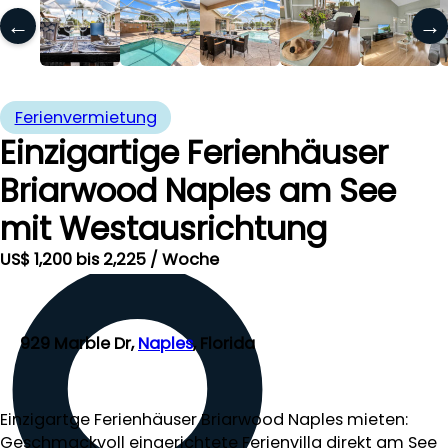
←
→
Ferienvermietung
Einzigartige Ferienhäuser
Briarwood Naples am See
mit Westausrichtung
US$ 1,200 bis 2,225 / Woche
929 Marble Dr,
Naples
, Florida
Einzigartge Ferienhäuser Briarwood Naples mieten:
Geschmackvoll eingerichtete Ferienvilla direkt am See