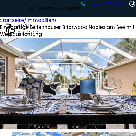
+1 (239) 248-1667‬
Wir beraten Sie gern!
Startseite
/
Immobilien
/
Einzigartige Ferienhäuser Briarwood Naples am See mit
Westausrichtung