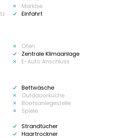
Markise
tz
Einfahrt
Ofen
Zentrale Klimaanlage
E-Auto Anschluss
Bettwäsche
Outddoorküche
Bootsanlegestelle
Spiele
Strandtücher
Haartrockner