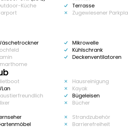
utdoor-Küche
Terrasse
arport
Zugewiesener Parkpla
äschetrockner
Mikrowelle
ochfeld
Kühlschrank
amin
Deckenventilatoren
marthome
aub
ietboot
Hausreinigung
Lan
Kayak
austierfreundlich
Bügeleisen
ixer
Bücher
ernseher
Strandzubehör
artenmöbel
Barrierefreiheit