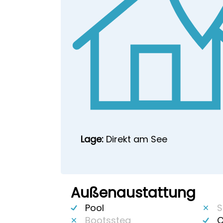
Lage:
Direkt am See
Außenaustattung
Pool
S
Bootssteg
O