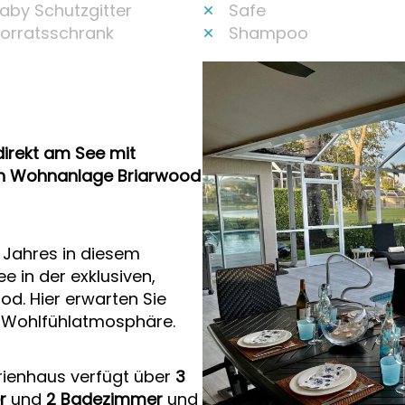
aby Schutzgitter
Safe
orratsschrank
Shampoo
irekt am See mit
en Wohnanlage Briarwood
s Jahres in diesem
 in der exklusiven,
d. Hier erwarten Sie
e Wohlfühlatmosphäre.
rienhaus verfügt über
3
r
und
2 Badezimmer
und