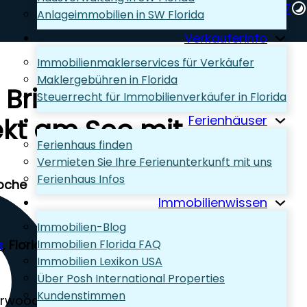
+1 (239) 248-1667‬
Anlageimmobilien in SW Florida
Wir beraten Sie gern!
Verkäuferinfo
Immobilienmaklerservices für Verkäufer
Maklergebühren in Florida
 Briarwood
Steuerrecht für Immobilienverkäufer in Florida
ekt am See mit
Ferienhäuser
Ferienhaus finden
Vermieten Sie Ihre Ferienunterkunft mit uns
Ferienhaus Infos
Woche
Immobilienwissen
Immobilien-Blog
s
, Florida
Immobilien Florida FAQ
Immobilien Lexikon USA
Über Posh International Properties
Kundenstimmen
arwood Naples mit privatem Pool