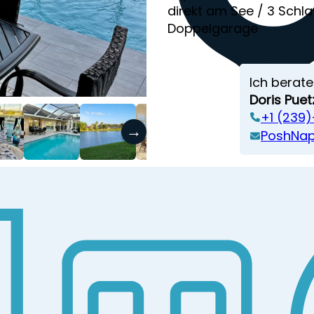
direkt am See / 3 Schl
Doppelgarage
Ich berate
Doris Puet
+1 (239
→
PoshNap