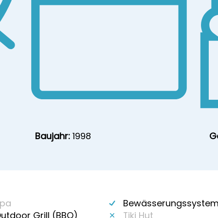
Baujahr:
1998
G
pa
Bewässerungssyste
utdoor Grill (BBQ)
Tiki Hut