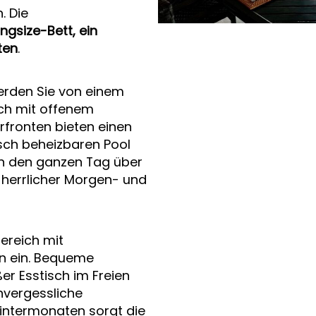
. Die
ingsize-Bett, ein
ten
.
erden Sie von einem
ich mit offenem
fronten bieten einen
sch beheizbaren Pool
en den ganzen Tag über
 herrlicher Morgen- und
ereich mit
n ein. Bequeme
ßer Esstisch im Freien
nvergessliche
Wintermonaten sorgt die