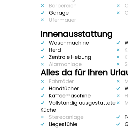
Barbereich
O
Garage
C
Ufermauer
Innenausstattung
Waschmachine
W
Herd
K
Zentrale Heizung
K
Alarmanlage
S
Alles da für Ihren Url
Fahrräder
M
Handtücher
W
Kaffeemaschine
H
Vollständig ausgestattete
M
Küche
Stereoanlage
F
Liegestühle
G