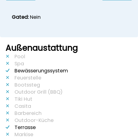
Gated:
Nein
Außenaustattung
Pool
Spa
Bewässerungssystem
Feuerstelle
Bootssteg
Outdoor Grill (BBQ)
Tiki Hut
Casita
Barbereich
Outdoor-Küche
Terrasse
Markise