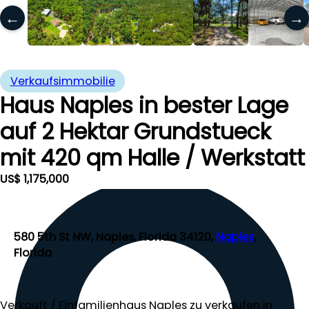
←
→
Verkaufsimmobilie
Haus Naples in bester Lage
auf 2 Hektar Grundstueck
mit 420 qm Halle / Werkstatt
US$ 1,175,000
580 5th St NW, Naples, Florida 34120,
Naples
,
Florida
Verkauft / Einfamilienhaus Naples zu verkaufen in