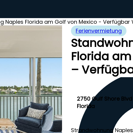
 Naples Florida am Golf von Mexico - Verfügbar 
Ferienvermietung
Standwohn
Florida am
– Verfügba
2750 Gulf Shore Blvd 
Florida
Strandwohnung Naples 