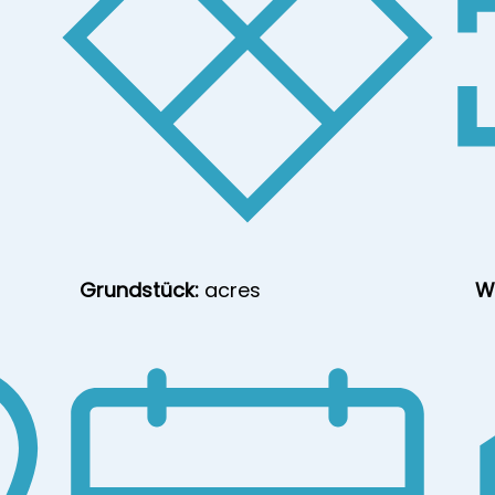
Grundstück:
acres
W