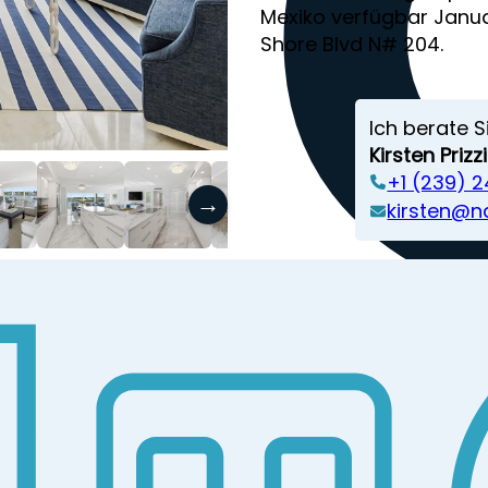
Mexiko verfügbar Janua
Shore Blvd N# 204.
Ich berate S
Kirsten Prizzi
‭+1 (239) 
→
kirsten@n