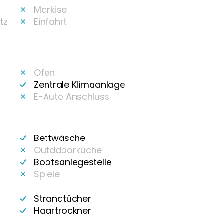
Markise
tz
Einfahrt
Ofen
Zentrale Klimaanlage
E-Auto Anschluss
Bettwäsche
Outddoorküche
Bootsanlegestelle
Spiele
Strandtücher
Haartrockner