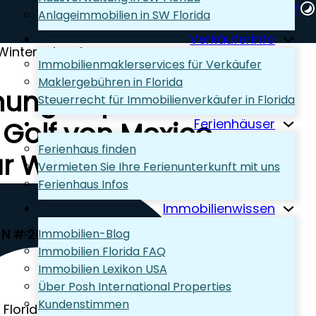
+1 (239) 248-1667‬
Anlageimmobilien in SW Florida
Wir beraten Sie gern!
Verkäuferinfo
Wintersaison!
Immobilienmaklerservices für Verkäufer
Maklergebühren in Florida
ung Naples
Steuerrecht für Immobilienverkäufer in Florida
 Golf von Mexico
Ferienhäuser
Ferienhaus finden
r Wintersaison!
Vermieten Sie Ihre Ferienunterkunft mit uns
Ferienhaus Infos
Immobilienwissen
N # 204, Naples, FL 34103,
Naples
,
Immobilien-Blog
Immobilien Florida FAQ
Immobilien Lexikon USA
Über Posh International Properties
Kundenstimmen
Florida mieten direkt am Golf vom