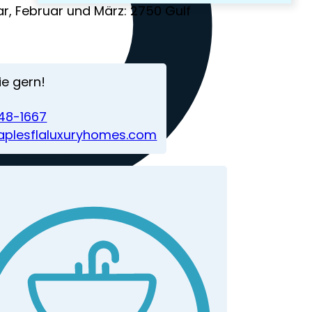
r, Februar und März: 2750 Gulf
ie gern!
248-1667‬
aplesflaluxuryhomes.com