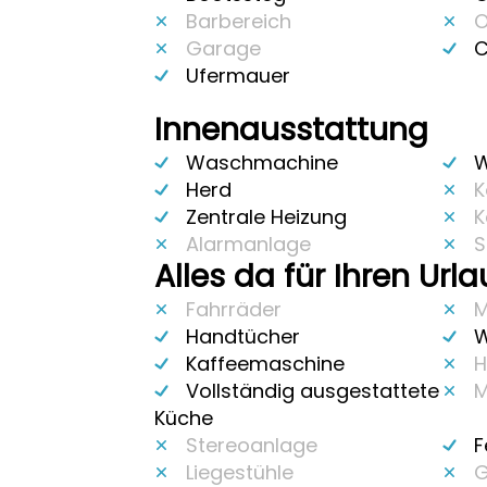
Barbereich
O
Garage
C
Ufermauer
Innenausstattung
Waschmachine
W
Herd
K
Zentrale Heizung
K
Alarmanlage
S
Alles da für Ihren Url
Fahrräder
M
Handtücher
W
Kaffeemaschine
H
Vollständig ausgestattete
M
Küche
Stereoanlage
F
Liegestühle
G