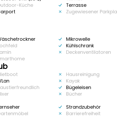
utdoor-Küche
Terrasse
arport
Zugewiesener Parkpla
äschetrockner
Mikrowelle
ochfeld
Kühlschrank
amin
Deckenventilatoren
marthome
aub
ietboot
Hausreinigung
Lan
Kayak
austierfreundlich
Bügeleisen
ixer
Bücher
ernseher
Strandzubehör
artenmöbel
Barrierefreiheit