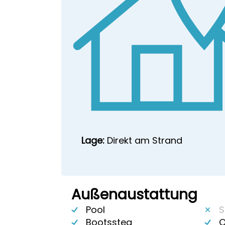
Lage:
Direkt am Strand
Außenaustattung
Pool
S
Bootssteg
O