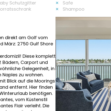
aby Schutzgitter
Safe
orratsschrank
Shampoo
en direkt am Golf vom
d März: 2750 Gulf Shore
erdomizil! Diese komplett
 Bädern, Carport und
öhnliche Gelegenheit, in
n Naples zu wohnen.
mit Blick auf die Moorings
nd entfernt. Hier finden
n Winterurlaub benötigen.
antes, vom Küstenstil
ntes Flair verleiht. Die