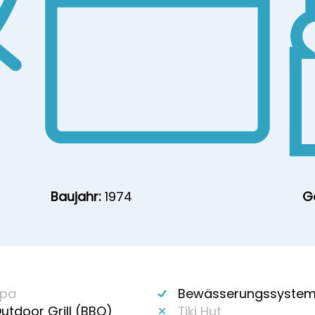
Baujahr:
1974
G
pa
Bewässerungssyste
utdoor Grill (BBQ)
Tiki Hut