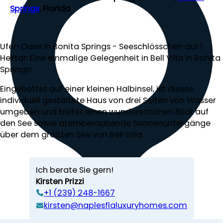
Springs
, Florida
Ufer-Oase in Bonita Springs - Seeschlösschen auf 1
Hektar: Eine einmalige Gelegenheit in Bell Villa in Bonita
Springs!
Eingebettet auf einer kleinen Halbinsel, ist dieses
individuell gestaltete Haus von drei Seiten von Wasser
umgeben und bietet einen wunderschönen Blick auf
den See sowie atemberaubende Sonnenuntergänge
über dem größten See von Bell Villa.
Ich berate Sie gern!
Kirsten Prizzi
‭+1 (239) 248-1667‬
kirsten@naplesflaluxuryhomes.com