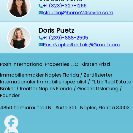
+1 (323)-327-1266
claudiaj@home24seven.com
Doris Puetz
+1 (239)-888-2595
PoshNaplesRentals@Gmail.com
Posh International Properties LLC Kirsten Prizzi
Immobilienmakler Naples Florida / Zertifizierter
Internationaler Immobilienspezialist / FL Lic Real Estate
Broker / Realtor Naples Florida / Geschäftsleitung /
Founder
4850 Tamiami Trail N Suite 301 Naples, Florida 34103