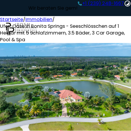
+1 (239) 248-1667‬
Wir beraten Sie gern!
Startseite
/
Immobilien
/
Ufer-Oase in Bonita Springs - Seeschlösschen auf 1
Hektar mit 5 Schlafzimmern, 3.5 Bäder, 3 Car Garage,
Pool & Spa