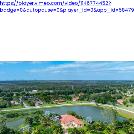
https://player.vimeo.com/video/1146774452?
badge=0&autopause=0&player_id=0&app_id=58479