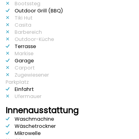
Bootssteg
Outdoor Grill (BBQ)
Tiki Hut
Casita
Barbereich
Outdoor-Küche
Terrasse
Markise
Garage
Carport
Zugewiesener
Parkplatz
Einfahrt
Ufermauer
Innenausstattung
Waschmachine
Wäschetrockner
Mikrowelle