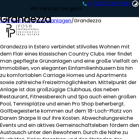
+1 (239) 248-1667‬
Wir beraten Sie gern!
Grandezza
Startseite
/
IDX Wohnanlagen
/
Grandezza
Grandezza in Estero verbindet stilvolles Wohnen mit
dem Flair eines klassischen Country Clubs. Hier findet
man gepflegte Grünanlagen und eine große Vielfalt an
Immobilien, von eleganten Einfamilienhäusern bis hin
zu komfortablen Carriage Homes und Apartments
sowie zahlreiche Freizeitmöglichkeiten. Mittelpunkt der
Anlage ist das großzügige Clubhaus, das neben
Restaurant, Fitnessbereich und Spa auch einen großen
Pool, Tennisplätze und einen Pro Shop beherbergt.
Golfbegeisterte kommen auf dem 18-Loch-Platz von
Darwin Sharpe III auf ihre Kosten. Abwechslungsreiche
Events und ein aktives Gemeinschaftsleben fördern den
Austausch unter den Bewohnern. Durch die Nähe zu