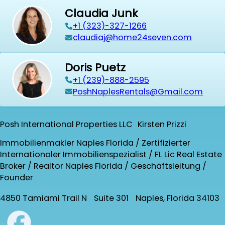
Claudia Junk
+1 (323)-327-1266
claudiaj@home24seven.com
Doris Puetz
+1 (239)-888-2595
PoshNaplesRentals@Gmail.com
Posh International Properties LLC Kirsten Prizzi
Immobilienmakler Naples Florida / Zertifizierter
Internationaler Immobilienspezialist / FL Lic Real Estate
Broker / Realtor Naples Florida / Geschäftsleitung /
Founder
4850 Tamiami Trail N Suite 301 Naples, Florida 34103