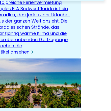
rfolgreiche Ferienvermietung
aples FLA Südwestflorida ist ein
aradies, das jedes Jahr Urlauber
us der ganzen Welt anzieht. Die
aradiesischen Strände, das
anzjährig warme Klima und die
temberaubenden Golfzugänge
achen die
rtikel ansehen