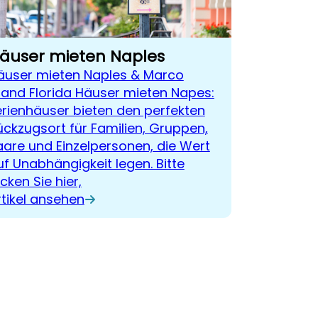
äuser mieten Naples
äuser mieten Naples & Marco
sland Florida Häuser mieten Napes:
erienhäuser bieten den perfekten
ückzugsort für Familien, Gruppen,
aare und Einzelpersonen, die Wert
uf Unabhängigkeit legen. Bitte
icken Sie hier,
rtikel ansehen