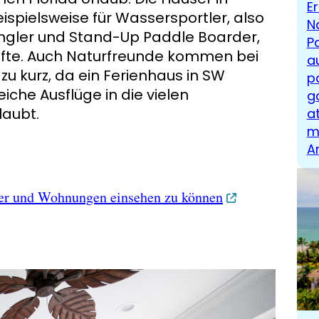
E
ispielsweise für Wassersportler, also
N
ngler und Stand-Up Paddle Boarder,
P
fte. Auch Naturfreunde kommen bei
a
zu kurz, da ein Ferienhaus in SW
p
iche Ausflüge in die vielen
g
aubt.
a
m
A
äuser und Wohnungen einsehen zu können