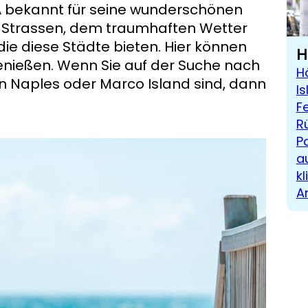
A bekannt für seine wunderschönen
 Strassen, dem traumhaften Wetter
e diese Städte bieten. Hier können
H
genießen. Wenn Sie auf der Suche nach
H
n Naples oder Marco Island sind, dann
I
F
R
P
a
kl
A