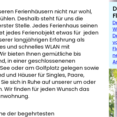
D
seren Ferienhäusern nicht nur wohl,
F
ühlen. Deshalb steht für uns die
D
rster Stelle. Jedes Ferienhaus seinen
W
t jedes Ferienobjekt etwas für jeden
D
serer langjährigen Erfahrung als
v
es und schnelles WLAN mit
F
ir bieten Ihnen gemütliche bis
n
nd, in einer geschlossenenen
A
 See oder am Golfplatz gelegen sowie
d und Häuser für Singles, Paare,
Sie sich in Ruhe auf unserer um oder
n. Wir finden für jeden Wunsch das
enwohnung.
ine der begehrtesten