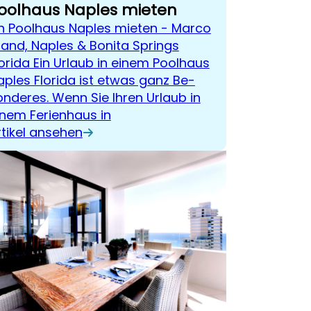
oolhaus Naples mieten
in Poolhaus Naples mieten - Marco
sland, Naples & Bonita Springs
lorida Ein Urlaub in einem Poolhaus
aples Florida ist etwas ganz Be­
n­de­res. Wenn Sie Ihren Urlaub in
nem Fe­ri­en­haus in
rtikel ansehen