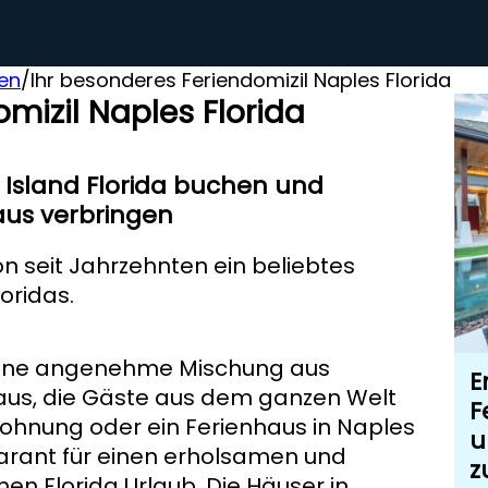
ten
/
Ihr besonderes Feriendomizil Naples Florida
mizil Naples Florida
 Island Florida buchen und
aus verbringen
n seit Jahrzehnten ein beliebtes
oridas.
 eine angenehme Mischung aus
E
 aus, die Gäste aus dem ganzen Welt
F
wohnung oder ein Ferienhaus in Naples
u
Garant für einen erholsamen und
z
en Florida Urlaub. Die Häuser in