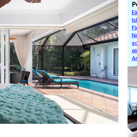
P
E
I
F
N
so
ei
A