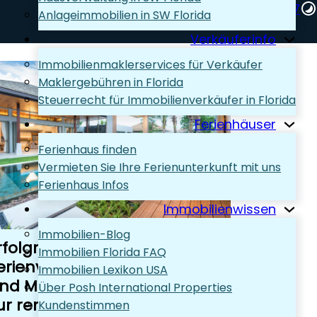
+1 (239) 248-1667‬
Anlageimmobilien in SW Florida
Wir beraten Sie gern!
Verkäuferinfo
Immobilienmaklerservices für Verkäufer
Maklergebühren in Florida
Steuerrecht für Immobilienverkäufer in Florida
Ferienhäuser
Ferienhaus finden
Vermieten Sie Ihre Ferienunterkunft mit uns
Ferienhaus Infos
Immobilienwissen
Immobilien-Blog
rfolgreiche
Immobilien Florida FAQ
erienvermietung Naples
Immobilien Lexikon USA
nd Marco Island: Ihr Weg
Über Posh International Properties
ur rentablen Immobilie
Kundenstimmen