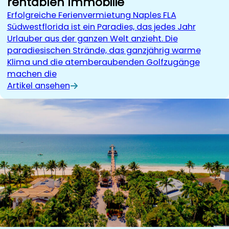
rentablen Immobilie
Erfolgreiche Ferienvermietung Naples FLA
Südwestflorida ist ein Paradies, das jedes Jahr
Urlauber aus der ganzen Welt anzieht. Die
paradiesischen Strände, das ganzjährig warme
Klima und die atemberaubenden Golfzugänge
machen die
Artikel ansehen