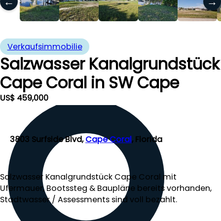
←
→
Verkaufsimmobilie
Salzwasser Kanalgrundstück
Cape Coral in SW Cape
US$ 459,000
3803 Surfside Blvd,
Cape Coral
, Florida
Salzwasser Kanalgrundstück Cape Coral mit
Ufermauer, Bootssteg & Baupläne bereits vorhanden,
Stadtwasser / Assessments sind voll bezahlt.