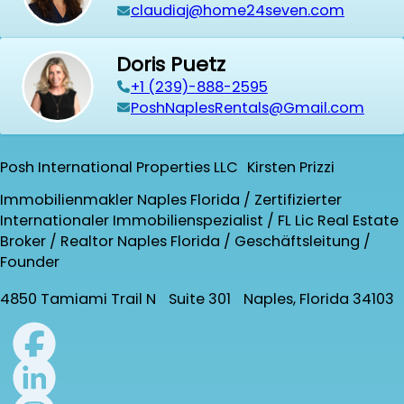
claudiaj@home24seven.com
Doris Puetz
+1 (239)-888-2595
PoshNaplesRentals@Gmail.com
Posh International Properties LLC Kirsten Prizzi
Immobilienmakler Naples Florida / Zertifizierter
Internationaler Immobilienspezialist / FL Lic Real Estate
Broker / Realtor Naples Florida / Geschäftsleitung /
Founder
4850 Tamiami Trail N Suite 301 Naples, Florida 34103