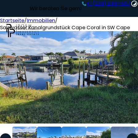
+1 (239) 248-1667‬
Wir beraten Sie gern!
Startseite
/
Immobilien
/
Salzwasser Kanalgrundstück Cape Coral in SW Cape