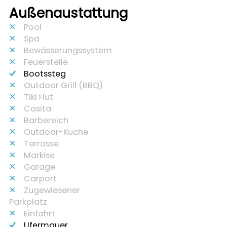
Außenaustattung
Pool
Spa
Bewässerungssystem
Feuerstelle
Bootssteg
Outdoor Grill (BBQ)
Tiki Hut
Casita
Barbereich
Outdoor-Küche
Terrasse
Markise
Garage
Carport
Zugewiesener
Parkplatz
Einfahrt
Ufermauer