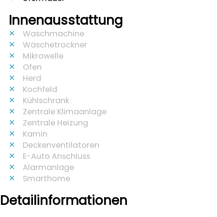
Innenausstattung
Waschmachine
Wäschetrockner
Mikrowelle
Ofen
Herd
Kochfeld
Kühlschrank
Zentrale Klimaanlage
Zentrale Heizung
Kamin
Deckenventilatoren
E-Auto Anschluss
Alarmanlage
Smarthome
Detailinformationen