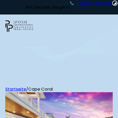
+1 (239) 248-1667‬
Wir beraten Sie gern!
Startseite
/
Cape Coral